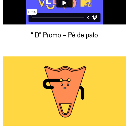
“ID”
Promo
– Pé de pato