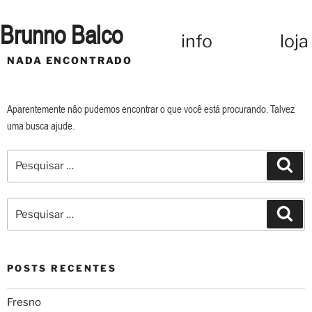
Pular
para
Brunno Balco
info
loja
o
conteúdo
NADA ENCONTRADO
Aparentemente não pudemos encontrar o que você está procurando. Talvez
uma busca ajude.
Pesquisar
Pes
por:
Pesquisar
Pes
por:
POSTS RECENTES
Fresno